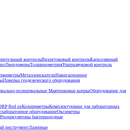
ерительный контроль
Вихретоковый контроль
Капиллярный
лиз
Твердомеры
Толщинометрия
Ультразвуковой контроль
урвиметры
Металлоискатели
Навигационное
ры
Поверка геодезического оборудования
вально-полировальные
Маятниковые копры
Оборудование для
ORP Red ox
Колориметры
Комплектующие для лабораторных
лабораторное оборудование
Оксиметры
Рециркуляторы бактерицидные
ый инструмент
Лазерные