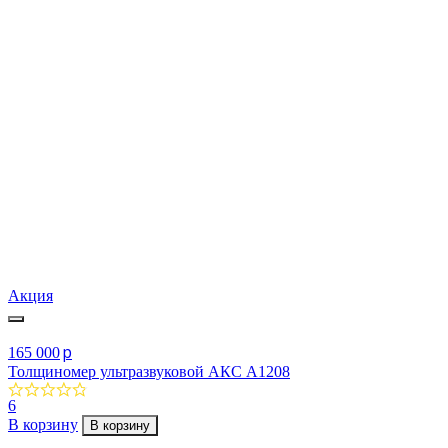
Акция
p
165 000
Толщиномер ультразвуковой АКС А1208
6
В корзину
В корзину