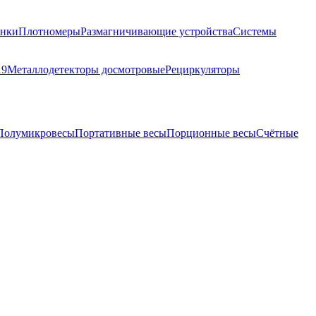
анки
Плотномеры
Размагничивающие устройства
Системы
19
Металлодетекторы досмотровые
Рециркуляторы
Полумикровесы
Портативные весы
Порционные весы
Счётные