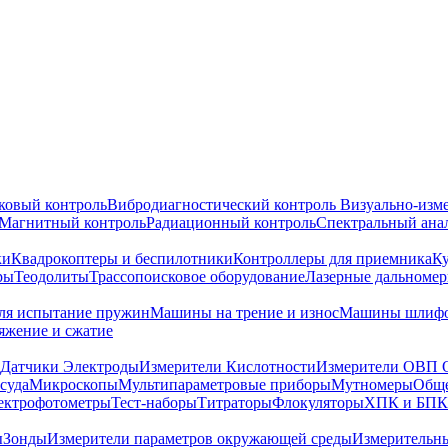
ковый контроль
Вибродиагностический контроль
Визуально-изм
Магнитный контроль
Радиационный контроль
Спектральный ана
ки
Квадрокоптеры и беспилотники
Контроллеры для приемника
К
ры
Теодолиты
Трассопоисковое оборудование
Лазерные дальноме
я испытание пружин
Машины на трение и износ
Машины шлифо
тяжение и сжатие
Датчики Электроды
Измерители Кислотности
Измерители ОВП 
суда
Микроскопы
Мультипараметровые приборы
Мутномеры
Обще
ектрофотометры
Тест-наборы
Титраторы
Флокуляторы
ХПК и БПК
ы
Зонды
Измерители параметров окружающей среды
Измерительн