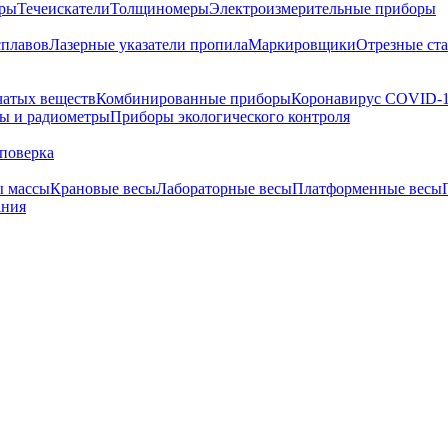
тры
Течеискатели
Толщиномеры
Электроизмерительные приборы
сплавов
Лазерные указатели пропила
Маркировщики
Отрезные ст
чатых веществ
Комбинированные приборы
Коронавирус COVID-
ы и радиометры
Приборы экологического контроля
поверка
ы массы
Крановые весы
Лабораторные весы
Платформенные весы
ания